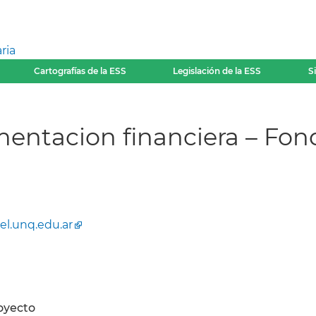
ria
Cartografías de la ESS
Legislación de la ESS
S
ntacion financiera – Fond
el.unq.edu.ar
oyecto