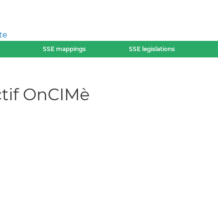
te
SSE mappings
SSE legislations
ectif OnCIMè