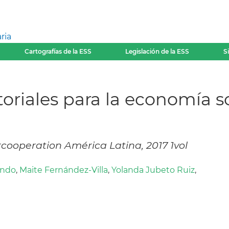
ria
Cartografías de la ESS
Legislación de la ESS
S
itoriales para la economía so
cooperation América Latina, 2017 1vol
ondo
,
Maite Fernández-Villa
,
Yolanda Jubeto Ruiz
,