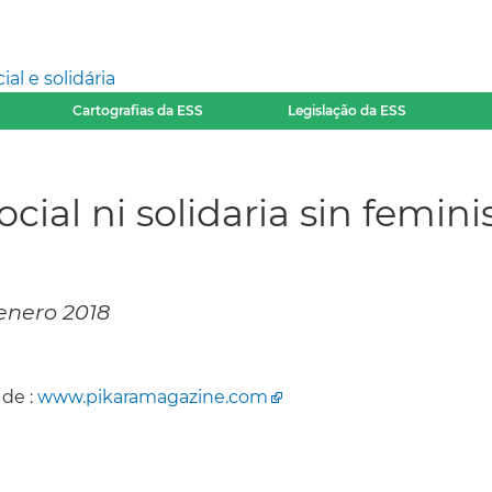
l e solidária
Cartografias da ESS
Legislação da ESS
cial ni solidaria sin femin
 enero 2018
 de :
www.pikaramagazine.com