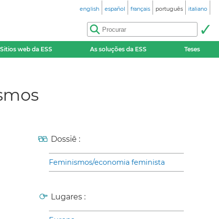
english
español
français
português
italiano
Sitios web da ESS
As soluções da ESS
Teses
ismos
Dossiê :
Feminismos/economia feminista
Lugares :