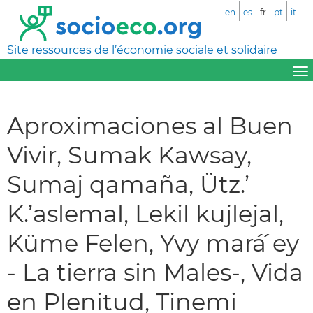
en
es
fr
pt
it
Site ressources de l’économie sociale et solidaire
Aproximaciones al Buen
Vivir, Sumak Kawsay,
Sumaj qamaña, Ütz.’
K.’aslemal, Lekil kujlejal,
Küme Felen, Yvy mará ́ey
- La tierra sin Males-, Vida
en Plenitud, Tinemi