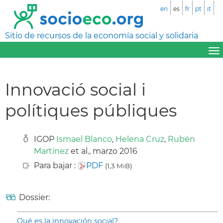
en
es
fr
pt
it
Sitio de recursos de la economía social y solidaria
Innovació social i
polítiques públiques
IGOP
Ismael Blanco
,
Helena Cruz
,
Rubén
Martínez
et al., marzo 2016
Para bajar :
PDF
(1,3 MiB)
Dossier:
Qué es la innovación social?