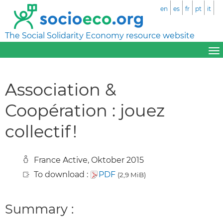
en
es
fr
pt
it
The Social Solidarity Economy resource website
Association &
Coopération : jouez
collectif !
France Active, Oktober 2015
To download :
PDF
(2,9 MiB)
Summary :