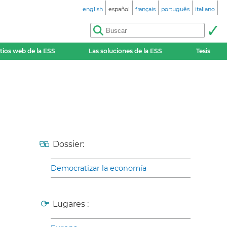
english
español
français
português
italiano
itios web de la ESS
Las soluciones de la ESS
Tesis
Dossier:
Democratizar la economía
Lugares :