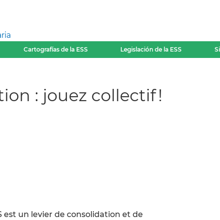
ria
Cartografías de la ESS
Legislación de la ESS
S
on : jouez collectif !
 est un levier de consolidation et de