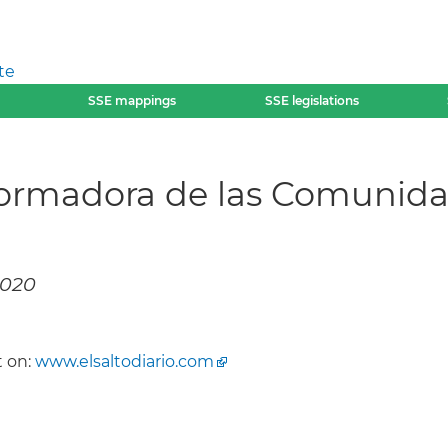
te
SSE mappings
SSE legislations
formadora de las Comunida
2020
 on:
www.elsaltodiario.com