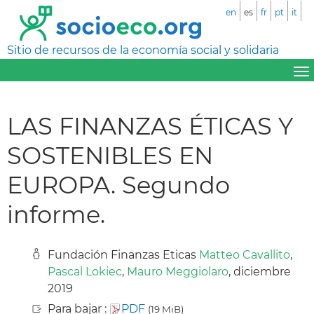
en
es
fr
pt
it
Sitio de recursos de la economía social y solidaria
LAS FINANZAS ÉTICAS Y
SOSTENIBLES EN
EUROPA. Segundo
informe.
Fundación Finanzas Eticas
Matteo Cavallito
,
Pascal Lokiec
,
Mauro Meggiolaro
, diciembre
2019
Para bajar :
PDF
(19 MiB)