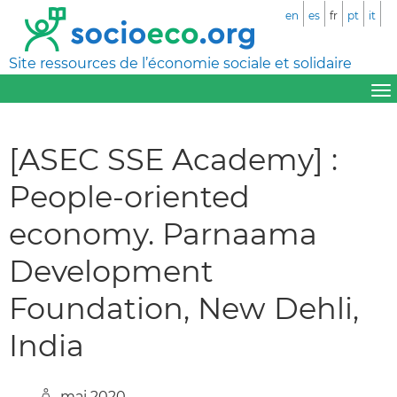
en
es
fr
pt
it
Site ressources de l’économie sociale et solidaire
[ASEC SSE Academy] :
People-oriented
economy. Parnaama
Development
Foundation, New Dehli,
India
mai 2020