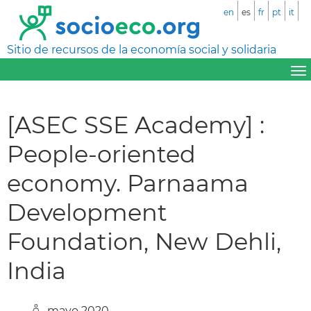
en
es
fr
pt
it
Sitio de recursos de la economía social y solidaria
[ASEC SSE Academy] :
People-oriented
economy. Parnaama
Development
Foundation, New Dehli,
India
mayo 2020