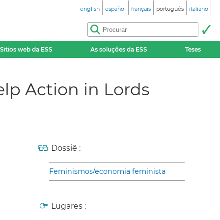
english
español
français
português
italiano
Sitios web da ESS
As soluções da ESS
Teses
p Action in Lords
Dossiê :
Feminismos/economia feminista
Lugares :