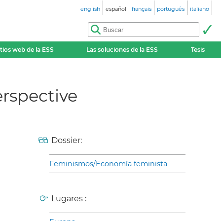
english
español
français
português
italiano
itios web de la ESS
Las soluciones de la ESS
Tesis
erspective
Dossier:
Feminismos/Economía feminista
Lugares :