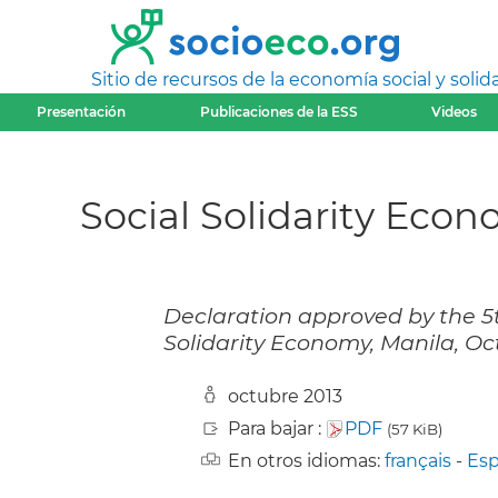
Sitio de recursos de la economía social y solida
Presentación
Publicaciones de la ESS
Videos
Social Solidarity Eco
Declaration approved by the 5t
Solidarity Economy, Manila, Oct
octubre 2013
Para bajar :
PDF
(57 KiB)
En otros idiomas:
français
-
Esp