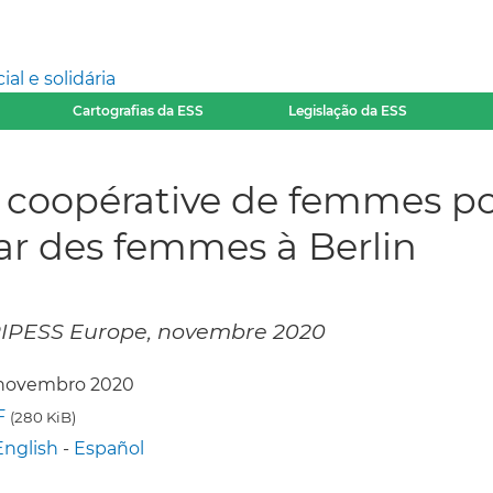
l e solidária
Cartografias da ESS
Legislação da ESS
 coopérative de femmes pou
par des femmes à Berlin
 RIPESS Europe, novembre 2020
 novembro 2020
F
(280 KiB)
English
-
Español