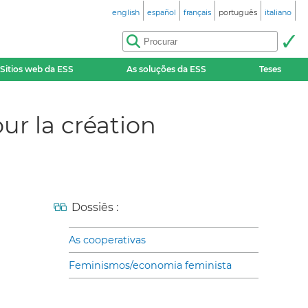
english
español
français
português
italiano
Sitios web da ESS
As soluções da ESS
Teses
r la création
Dossiês :
As cooperativas
Feminismos/economia feminista