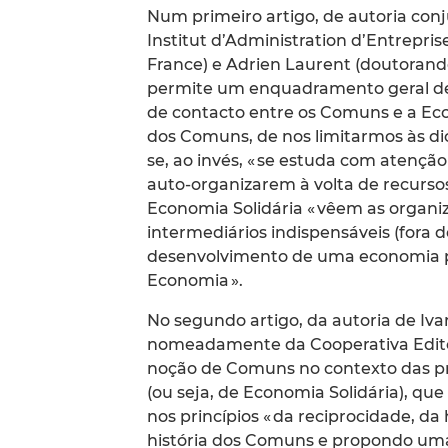
Num primeiro artigo, de autoria conj
Institut d’Administration d’Entrepris
France) e Adrien Laurent (doutorando 
permite um enquadramento geral des
de contacto entre os Comuns e a Econo
dos Comuns, de nos limitarmos às di
se, ao invés, « se estuda com atença
auto-organizarem à volta de recurso
Economia Solidária « vêem as organi
intermediários indispensáveis (fora
desenvolvimento de uma economia plur
Economia ».
No segundo artigo, da autoria de Ivan 
nomeadamente da Cooperativa Editorial
noção de Comuns no contexto das pra
(ou seja, de Economia Solidária), que
nos princípios « da reciprocidade, d
história dos Comuns e propondo uma 