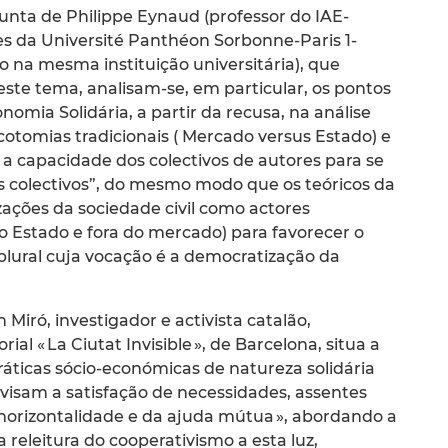
unta de Philippe Eynaud (professor do IAE-
es da Université Panthéon Sorbonne-Paris 1-
na mesma instituição universitária), que
te tema, analisam-se, em particular, os pontos
mia Solidária, a partir da recusa, na análise
cotomias tradicionais ( Mercado versus Estado) e
̃o a capacidade dos colectivos de autores para se
s colectivos”, do mesmo modo que os teóricos da
zações da sociedade civil como actores
 do Estado e fora do mercado) para favorecer o
al cuja vocação é a democratização da
Miró, investigador e activista catalão,
 « La Ciutat Invisible », de Barcelona, situa a
́ticas sócio-económicas de natureza solidária
 visam a satisfação de necessidades, assentes
a horizontalidade e da ajuda mútua », abordando a
releitura do cooperativismo a esta luz,