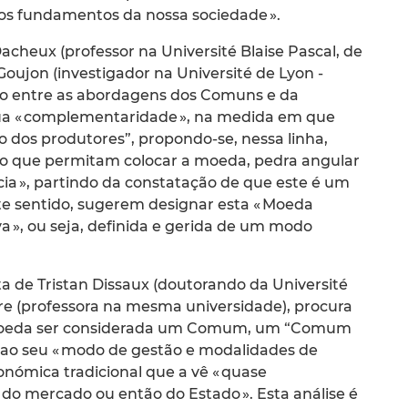
os fundamentos da nossa sociedade ».
Dacheux (professor na Université Blaise Pascal, de
oujon (investigador na Université de Lyon -
́tico entre as abordagens dos Comuns e da
sua « complementaridade », na medida em que
o dos produtores”, propondo-se, nessa linha,
ão que permitam colocar a moeda, pedra angular
a », partindo da constatação de que este é um
te sentido, sugerem designar esta « Moeda
 », ou seja, definida e gerida de um modo
a de Tristan Dissaux (doutorando da Université
Fare (professora na mesma universidade), procura
a Moeda ser considerada um Comum, um “Comum
o seu « modo de gestão e modalidades de
onómica tradicional que a vê « quase
do mercado ou então do Estado ». Esta análise é