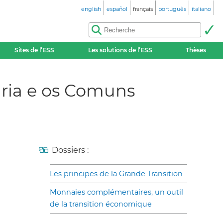
english
español
français
português
italiano
Sites de l’ESS
Les solutions de l’ESS
Thèses
ária e os Comuns
Dossiers :
Les principes de la Grande Transition
Monnaies complémentaires, un outil
de la transition économique