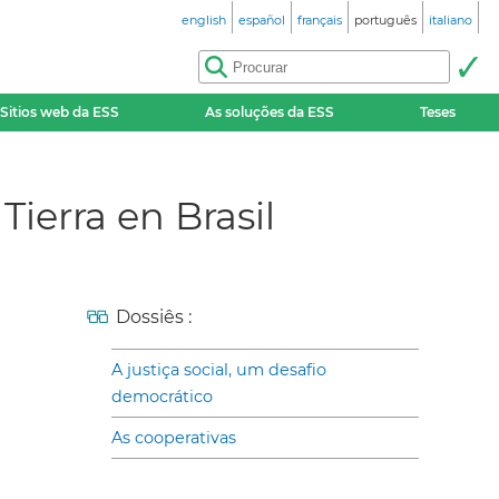
english
español
français
português
italiano
Sitios web da ESS
As soluções da ESS
Teses
ierra en Brasil
Dossiês :
A justiça social, um desafio
democrático
As cooperativas