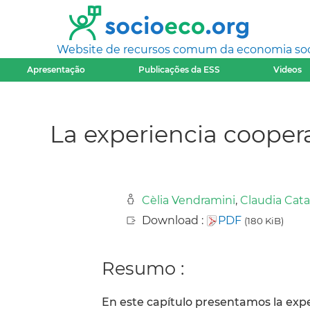
Website de recursos comum da economia socia
Apresentação
Publicações da ESS
Videos
La experiencia coopera
Cèlia Vendramini
,
Claudia Cata
Download :
PDF
(180 KiB)
Resumo :
En este capítulo presentamos la exp