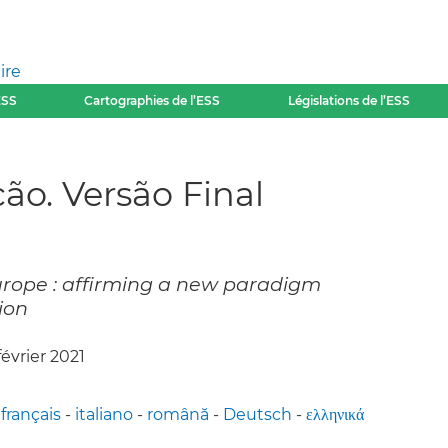
ire
ESS
Cartographies de l’ESS
Législations de l’ESS
̃o. Versão Final
urope : affirming a new paradigm
ion
 février 2021
-
français
-
italiano
-
română
-
Deutsch
-
ελληνικά