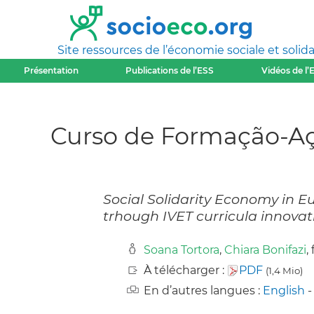
Site ressources de l’économie sociale et solida
Présentation
Publications de l’ESS
Vidéos de l’
Curso de Formação-Aça
Social Solidarity Economy in E
trhough IVET curricula innovat
Soana Tortora
,
Chiara Bonifazi
,
À télécharger :
PDF
(1,4 Mio)
En d’autres langues :
English