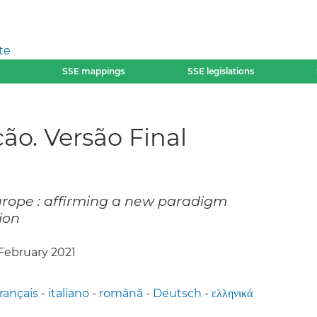
te
SSE mappings
SSE legislations
̃o. Versão Final
urope : affirming a new paradigm
ion
 February 2021
français
-
italiano
-
română
-
Deutsch
-
ελληνικά