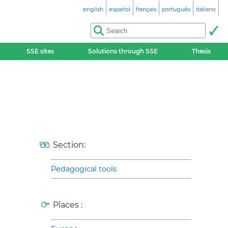
english
español
français
português
italiano
SSE sites
Solutions through SSE
Thesis
Section:
Pedagogical tools
Places :