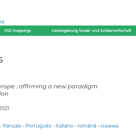
te
SSE mappings
Gesetzgebung Sozial- und Solidarwirtschaft
s
urope : affirming a new paradigm
ion
 2021
-
français
-
Português
-
italiano
-
română
-
ελληνικά