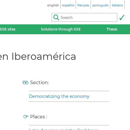
english
español
français
português
italiano
SSE sites
Solutions through SSE
Thesis
en Iberoamérica
Section:
Democratizing the economy
Places :