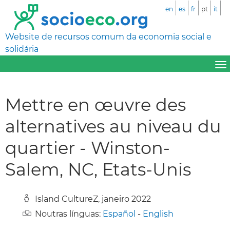
en
es
fr
pt
it
Website de recursos comum da economia social e
solidária
Mettre en œuvre des
alternatives au niveau du
quartier - Winston-
Salem, NC, Etats-Unis
Island CultureZ, janeiro 2022
Noutras línguas:
Español
-
English