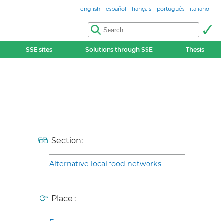
english
español
français
português
italiano
SSE sites
Solutions through SSE
Thesis
Section:
Alternative local food networks
Place :