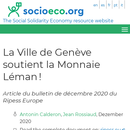
en
es
fr
pt
it
The Social Solidarity Economy resource website
La Ville de Genève
soutient la Monnaie
Léman !
Article du bulletin de décembre 2020 du
Ripess Europe
Antonin Calderon
,
Jean Rossiaud
, Dezember
2020
Read the complete document on:
ripess.eu