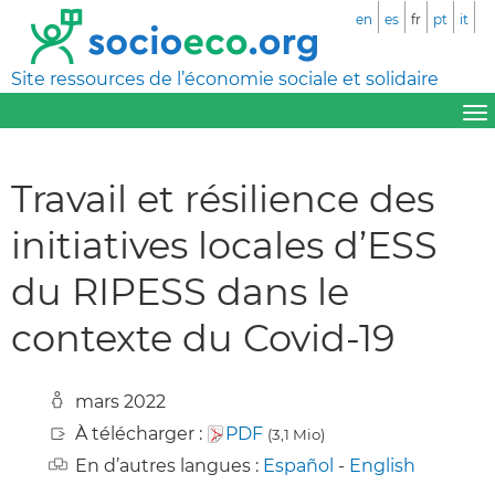
en
es
fr
pt
it
Site ressources de l’économie sociale et solidaire
Travail et résilience des
initiatives locales d’ESS
du RIPESS dans le
contexte du Covid-19
mars 2022
À télécharger :
PDF
(3,1 Mio)
En d’autres langues :
Español
-
English