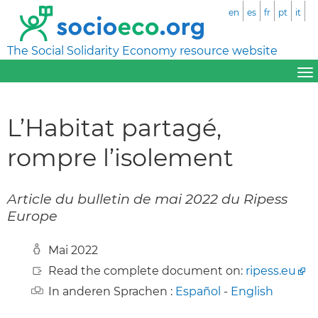
en
es
fr
pt
it
The Social Solidarity Economy resource website
L’Habitat partagé,
rompre l’isolement
Article du bulletin de mai 2022 du Ripess
Europe
Mai 2022
Read the complete document on:
ripess.eu
In anderen Sprachen :
Español
-
English