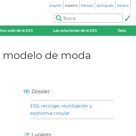
english
español
français
português
italiano
itios web de la ESS
Las soluciones de la ESS
Tesis
al modelo de moda
Dossier:
ESS, reciclaje, reutilización y
economia circular
Lugares :