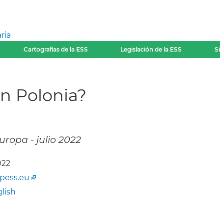
ria
Cartografías de la ESS
Legislación de la ESS
S
en Polonia?
uropa - julio 2022
2022
ipess.eu
lish