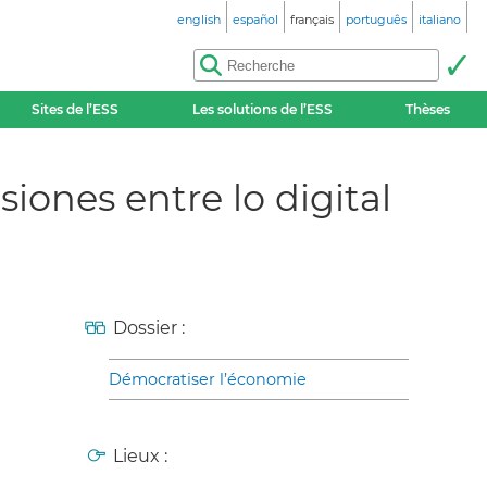
english
español
français
português
italiano
Sites de l’ESS
Les solutions de l’ESS
Thèses
iones entre lo digital
Dossier :
Démocratiser l’économie
Lieux :