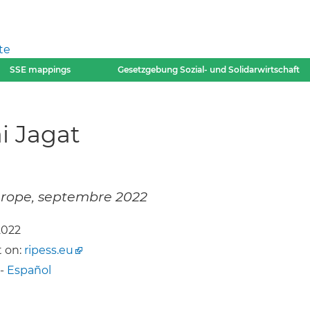
te
SSE mappings
Gesetzgebung Sozial- und Solidarwirtschaft
i Jagat
Europe, septembre 2022
2022
 on:
ripess.eu
-
Español