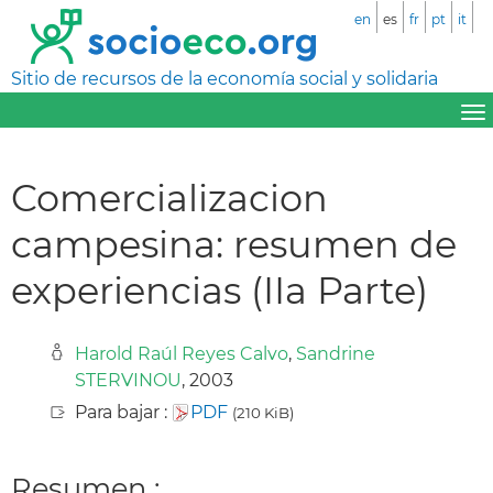
en
es
fr
pt
it
Sitio de recursos de la economía social y solidaria
Comercializacion
campesina: resumen de
experiencias (IIa Parte)
Harold Raúl Reyes Calvo
,
Sandrine
STERVINOU
, 2003
Para bajar :
PDF
(210 KiB)
Resumen :