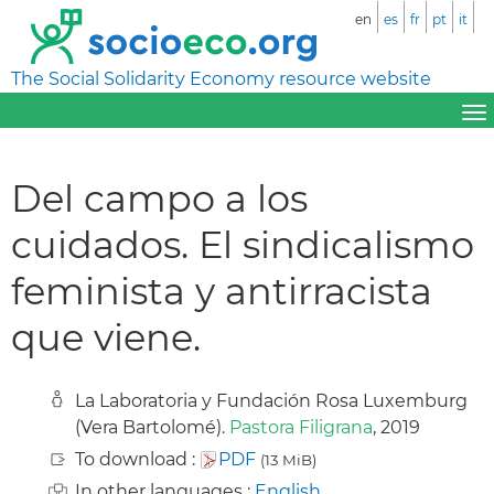
en
es
fr
pt
it
The Social Solidarity Economy resource website
Del campo a los
cuidados. El sindicalismo
feminista y antirracista
que viene.
La Laboratoria y Fundación Rosa Luxemburg
(Vera Bartolomé).
Pastora Filigrana
, 2019
To download :
PDF
(13 MiB)
In other languages :
English