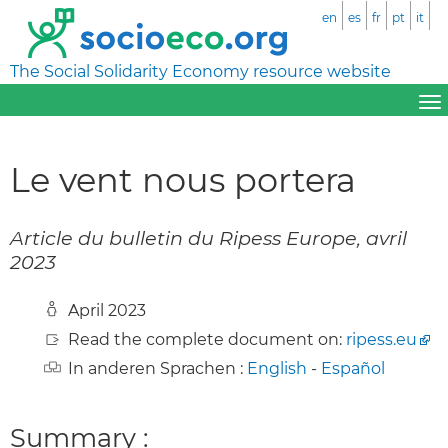
en
es
fr
pt
it
The Social Solidarity Economy resource website
Le vent nous portera
Article du bulletin du Ripess Europe, avril
2023
April 2023
Read the complete document on:
ripess.eu
In anderen Sprachen :
English
-
Español
Summary :