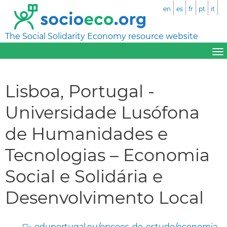
en
es
fr
pt
it
The Social Solidarity Economy resource website
Lisboa, Portugal -
Universidade Lusófona
de Humanidades e
Tecnologias – Economia
Social e Solidária e
Desenvolvimento Local
eduportugal.eu/opcoes-de-estudo/economia-