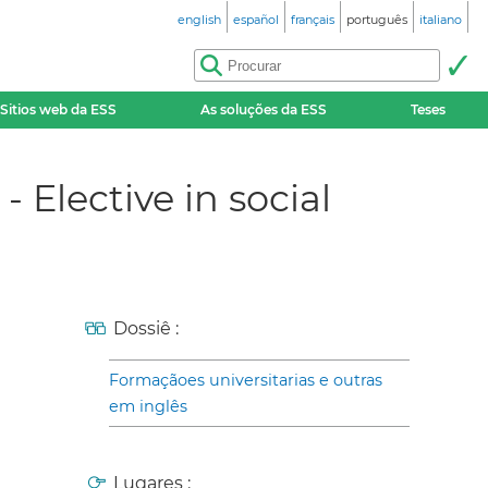
english
español
français
português
italiano
Sitios web da ESS
As soluções da ESS
Teses
 Elective in social
Dossiê :
Formaçãoes universitarias e outras
em inglês
Lugares :