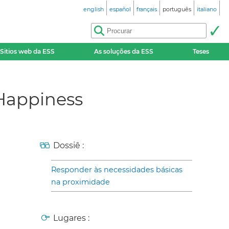
english
español
français
português
italiano
Sitios web da ESS
As soluções da ESS
Teses
 Happiness
Dossiê :
Responder às necessidades básicas
na proximidade
Lugares :