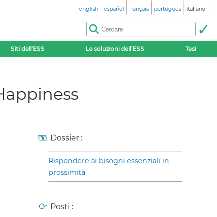
english
español
français
português
italiano
Siti dell’ESS
Le soluzioni dell’ESS
Tesi
 Happiness
Dossier :
Rispondere ai bisogni essenziali in
prossimità
Posti :