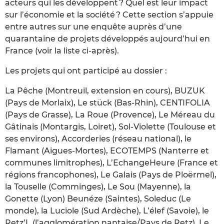
acteurs qui les développent ? Quel est leur impact
sur l’économie et la société ? Cette section s’appuie
entre autres sur une enquête auprès d’une
quarantaine de projets développés aujourd’hui en
France (voir la liste ci-après).
Les projets qui ont participé au dossier :
La Pêche (Montreuil, extension en cours), BUZUK
(Pays de Morlaix), Le stück (Bas-Rhin), CENTIFOLIA
(Pays de Grasse), La Roue (Provence), Le Méreau du
Gâtinais (Montargis, Loiret), Sol-Violette (Toulouse et
ses environs), Accorderies (réseau national), le
Flamant (Aigues-Mortes), ECOTEMPS (Nanterre et
communes limitrophes), L’EchangeHeure (France et
régions francophones), Le Galais (Pays de Ploërmel),
la Touselle (Comminges), Le Sou (Mayenne), la
Gonette (Lyon) Beunéze (Saintes), Soleduc (Le
monde), la Luciole (Sud Ardèche), L’élef (Savoie), le
Retz’L (l’agglomération nantaise/Pays de Retz), Le