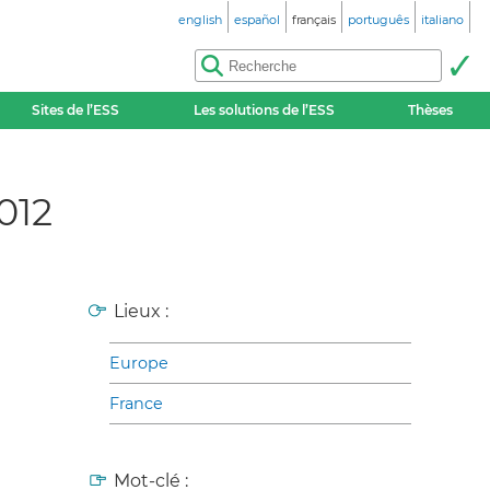
english
español
français
português
italiano
Sites de l’ESS
Les solutions de l’ESS
Thèses
012
Lieux :
Europe
France
Mot-clé :