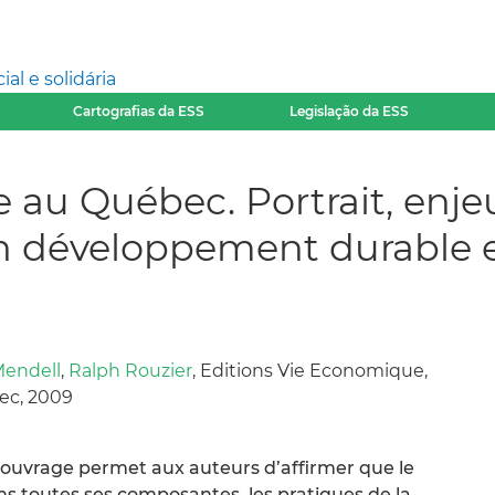
l e solidária
Cartografias da ESS
Legislação da ESS
 au Québec. Portrait, enjeu
n développement durable et
Mendell
,
Ralph Rouzier
, Editions Vie Economique,
bec, 2009
t ouvrage permet aux auteurs d’affirmer que le
ns toutes ses composantes, les pratiques de la