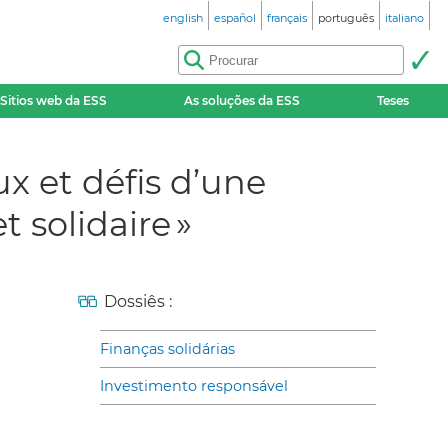
english
español
français
português
italiano
Sitios web da ESS
As soluções da ESS
Teses
x et défis d’une
 solidaire »
Dossiês :
Finanças solidárias
Investimento responsável