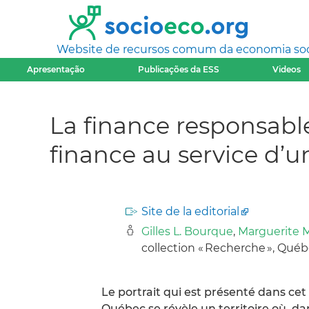
Website de recursos comum da economia socia
Apresentação
Publicações da ESS
Videos
La finance responsable
finance au service d’u
Site de la editorial
Gilles L. Bourque
,
Marguerite 
collection « Recherche », Qué
Le portrait qui est présenté dans ce
Québec se révèle un territoire où, da