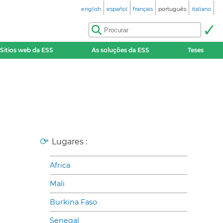
english
español
français
português
italiano
Sitios web da ESS
As soluções da ESS
Teses
Lugares :
Africa
Mali
Burkina Faso
Senegal