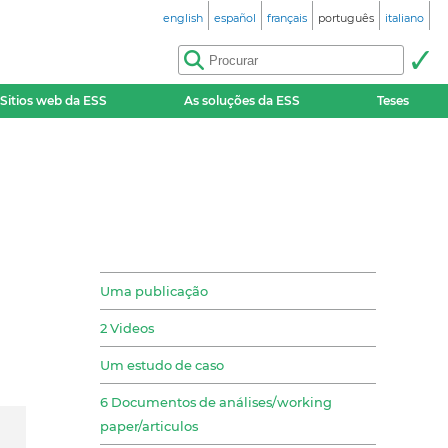
english
español
français
português
italiano
Sitios web da ESS
As soluções da ESS
Teses
Uma publicação
2 Videos
Um estudo de caso
6 Documentos de análises/working
paper/articulos