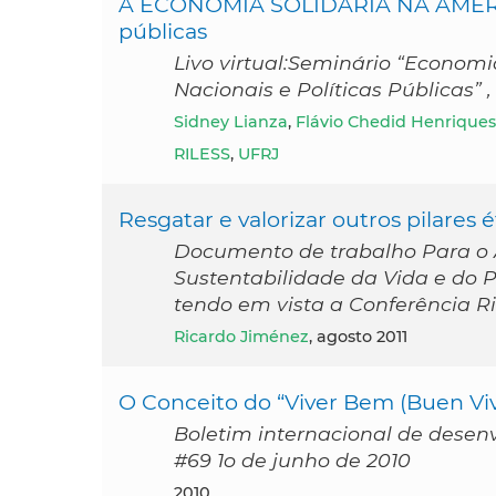
A ECONOMIA SOLIDÁRIA NA AMÉRICA 
públicas
Livo virtual:Seminário “Economi
Nacionais e Políticas Públicas” ,
Sidney Lianza
,
Flávio Chedid Henriques
RILESS
,
UFRJ
Resgatar e valorizar outros pilares 
Documento de trabalho Para o At
Sustentabilidade da Vida e do Pl
tendo em vista a Conferência R
Ricardo Jiménez
, agosto 2011
O Conceito do “Viver Bem (Buen Viv
Boletim internacional de desenv
#69 1o de junho de 2010
2010