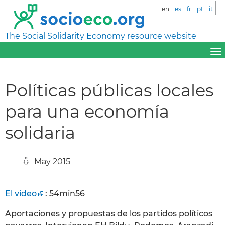
en
es
fr
pt
it
The Social Solidarity Economy resource website
Políticas públicas locales
para una economía
solidaria
May 2015
El video
: 54min56
Aportaciones y propuestas de los partidos políticos