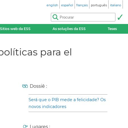
english
español
français
português
italiano
Sitios web da ESS
As soluções da ESS
Teses
olíticas para el
Dossiê :
Será que o PIB mede a felicidade? Os
novos indicadores
Lugares :