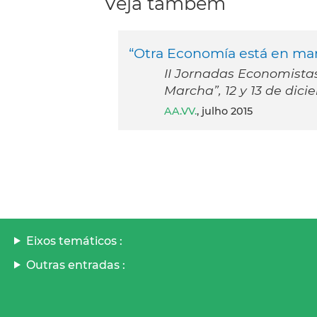
Veja também
“Otra Economía está en ma
II Jornadas Economista
Marcha”, 12 y 13 de dic
AA.VV.
, julho 2015
Eixos temáticos :
Outras entradas :