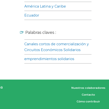
América Latina y Caribe
Ecuador
Palabras claves :
Canales cortos de comercialización y
Circuitos Económicos Solidarios
emprendimientos solidarios
pa
Nuestros colaboradores
Contacto
Cómo contribuir