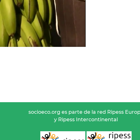
socioeco.org es parte de la red Ripess Euro
y Ripess Intercontinental