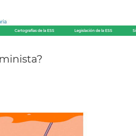
ria
Cartografías de la ESS
Legislación de la ESS
S
minista?