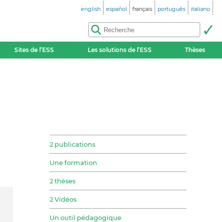
english
español
français
português
italiano
Sites de l’ESS
Les solutions de l’ESS
Thèses
2 publications
Une formation
2 thèses
2 Vidéos
Un outil pédagogique