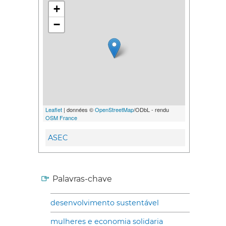
+
−
Leaflet
| données ©
OpenStreetMap
/ODbL - rendu
OSM France
ASEC
Palavras-chave
desenvolvimento sustentável
mulheres e economia solidaria