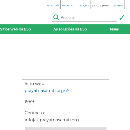
english
español
français
português
italiano
Sitios web da ESS
As soluções da ESS
Teses
Sitio web:
prayatnasamiti.org/
1989
Contacto:
info[at]prayatnasamiti.org