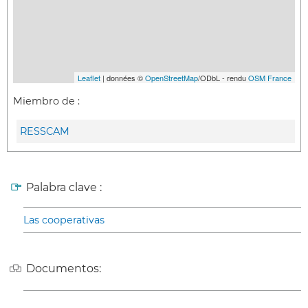
Leaflet
| données ©
OpenStreetMap
/ODbL - rendu
OSM France
Miembro de :
RESSCAM
Palabra clave :
Las cooperativas
Documentos: