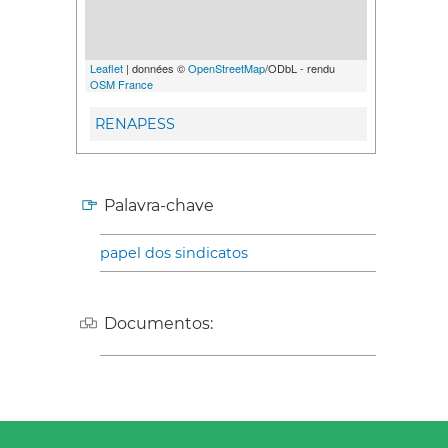
Leaflet
| données ©
OpenStreetMap
/ODbL - rendu
OSM France
RENAPESS
Palavra-chave
papel dos sindicatos
Documentos: