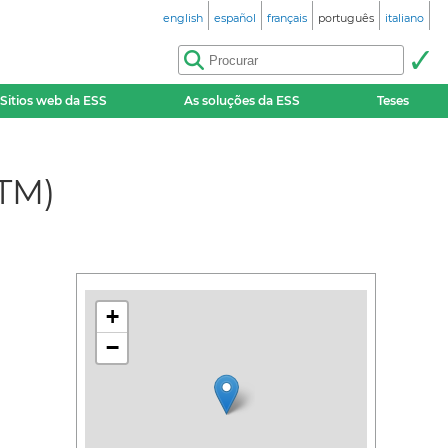
english
español
français
português
italiano
Sitios web da ESS
As soluções da ESS
Teses
STM)
+
−